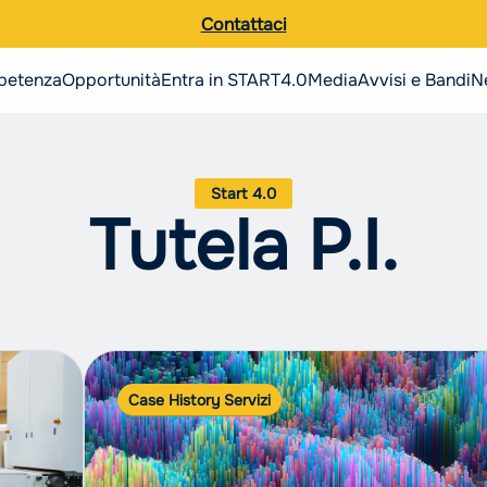
Contattaci
petenza
Opportunità
Entra in START4.0
Media
Avvisi e Bandi
N
Ricerca nel sito
Italiano
Tutela P.I.
English
Case History Servizi