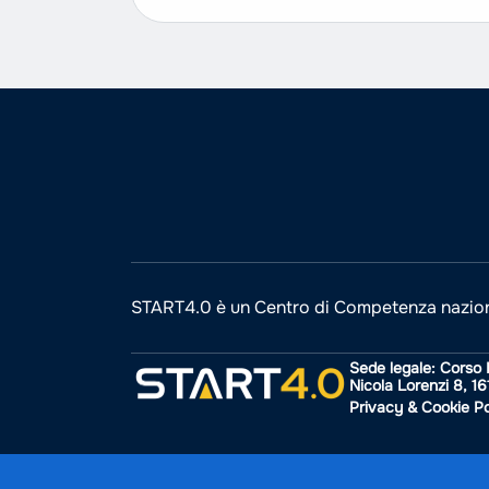
raccoglie i marchi d’impresa registrati o
utilizzati...
START4.0 è un Centro di Competenza nazio
Sede legale: Corso 
Nicola Lorenzi 8, 1
Privacy & Cookie Po