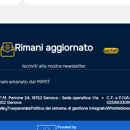
strutturato in due fasi: analisi legale...
Rimani aggiornato
Iscriviti
Iscriviti alla nostra newsletter
nale emanato dal MIMIT
F.M. Perrone 24, 16152 Genova - Sede operativa: Via
C.F. e P.IVA:
6152 Genova
025863309
licy
Trasparenza
Politica del sistema di gestione integrato
Whistleblow