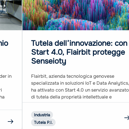
io
Tutela dell’innovazione: con
Start 4.0, Flairbit protegge
Senseioty
der in
Flairbit, azienda tecnologica genovese
specializzata in soluzioni IoT e Data Analytics
ri
ha attivato con Start 4.0 un servizio avanzato
 ha
di tutela della proprietà intellettuale e
n nel
industriale, volto a consolidare la protezione
e
legale della propria piattaforma “Senseioty”.
Industria
tti e
Il progetto, finanziato dal PNRR – Next
Tutela P.I.
19,
Generation EU, ha previsto un intervento