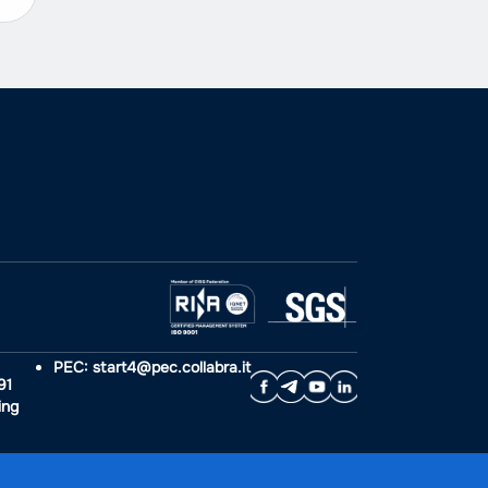
PEC: start4@pec.collabra.it
91
ing