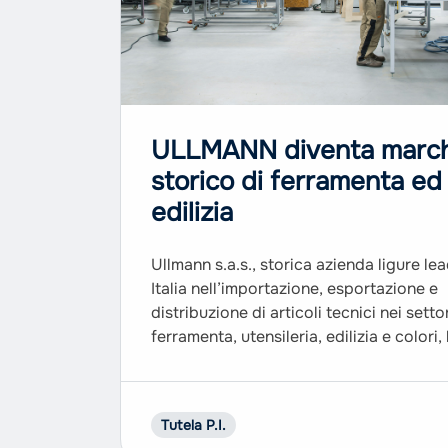
ULLMANN diventa march
storico di ferramenta ed
edilizia
Ullmann s.a.s., storica azienda ligure lea
Italia nell’importazione, esportazione e
distribuzione di articoli tecnici nei setto
ferramenta, utensileria, edilizia e colori,
ottenuto l’iscrizione del marchio Ullman
registro dei marchi nazionali di interess
storico tenuto dall’Ufficio Italiano Breve
Tutela P.I.
Marchi (UIBM), Il registo, istituito nel 20