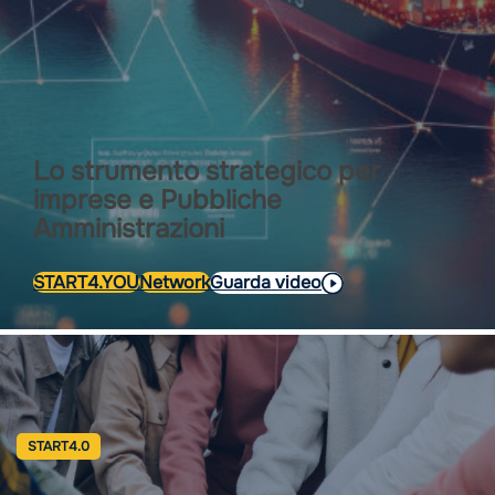
Lo strumento strategico per
imprese e Pubbliche
Amministrazioni
START4.YOU
Network
Guarda video
START4.0