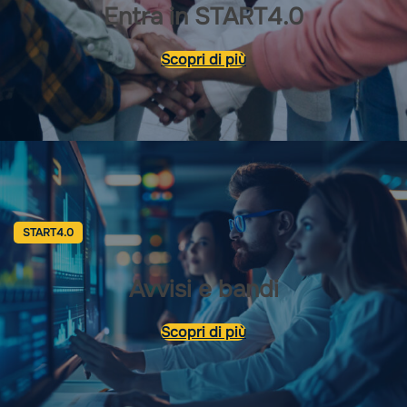
Entra in START4.0
Scopri di più
START4.0
Avvisi e bandi
Scopri di più