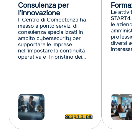
Consulenza per
Forma
l’innovazione
Le attivi
START4.0
Il Centro di Competenza ha
le azien
messo a punto servizi di
amminist
consulenza specializzati in
professio
ambito cybersecurity per
diver­si se
supportare le imprese
interess
nell’impostare la continuità
incremen
operativa e il ripristino dei
compete
sistemi in seguito ad attacco
informatico, nella definizione
e contestualizzazione del
cybersecurity framework,
nell’accompagnamento per le
imprese alla completa
comprensione e rilevamento
del proprio perimetro cyber-
fisico fino all’analisi completa
Scopri di più
della postura e della
progettazione di una
roadmap di adeguamento.