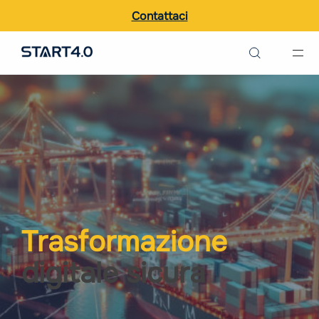
Contattaci
Ricerca nel sito
Italiano
English
Trasformazione
digitale sicura