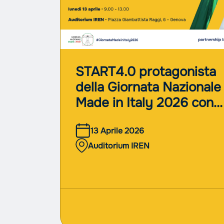
START4.0 protagonista
della Giornata Nazionale
Made in Italy 2026 con
l’evento “Innovazione c
13 Aprile 2026
funziona”
Auditorium IREN