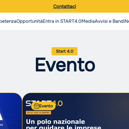
Contattaci
petenza
Opportunità
Entra in START4.0
Media
Avvisi e Bandi
N
Ricerca nel sito
Italiano
Evento
English
Evento