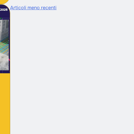
Articoli meno recenti
Navigazione
articoli