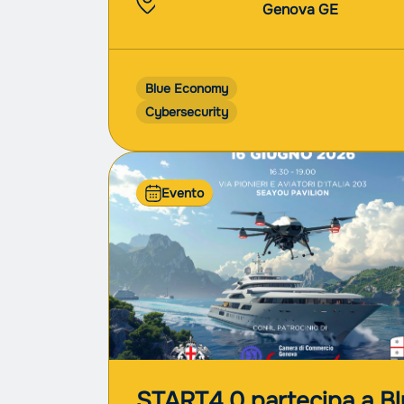
Genova GE
Blue Economy
Cybersecurity
Evento
START4.0 partecipa a B