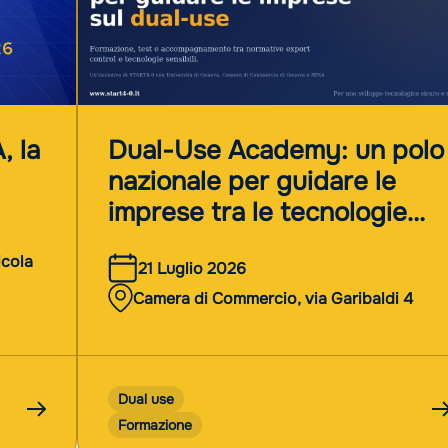
, la
Dual-Use Academy: un polo
nazionale per guidare le
imprese tra le tecnologie
dual-use
icola
21 Luglio 2026
Camera di Commercio, via Garibaldi 4
Dual use
Formazione