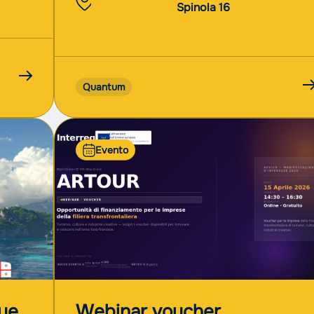
Spinola 16
Quantum
Evento
lue
Webinar voucher