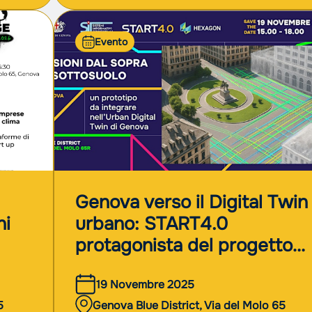
Evento
Genova verso il Digital Twin
ni
urbano: START4.0
protagonista del progetto
sul sopra e sottosuolo
19 Novembre 2025
5
Genova Blue District, Via del Molo 65