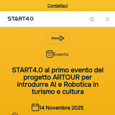
Contattaci
Ricerca nel sito
Italiano
Share
English
Evento
START4.0 al primo evento del
progetto ARTOUR per
introdurre AI e Robotica in
turismo e cultura
14 Novembre 2025