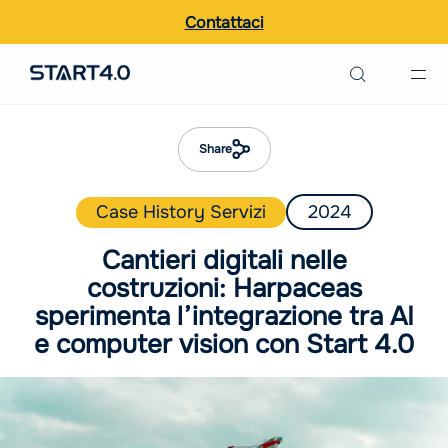
Contattaci
Ricerca nel sito
Italiano
Share
English
Case History Servizi
2024
Cantieri digitali nelle
costruzioni: Harpaceas
sperimenta l’integrazione tra AI
e computer vision con Start 4.0