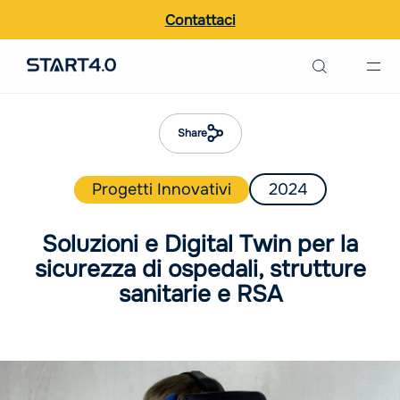
Contattaci
Ricerca nel sito
Italiano
Share
English
Progetti Innovativi
2024
Soluzioni e Digital Twin per la
sicurezza di ospedali, strutture
sanitarie e RSA